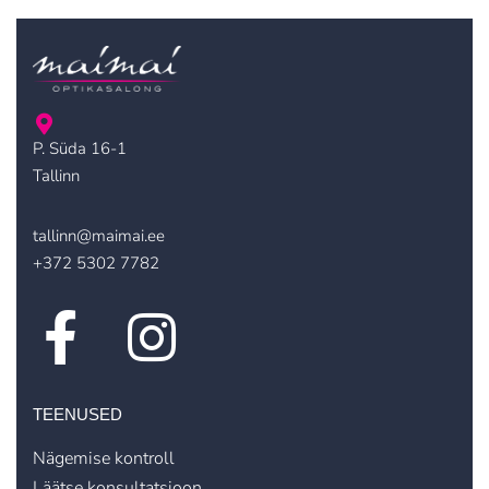
P. Süda 16-1
Tallinn
tallinn@maimai.ee
+372 5302 7782
TEENUSED
Nägemise kontroll
Läätse konsultatsioon