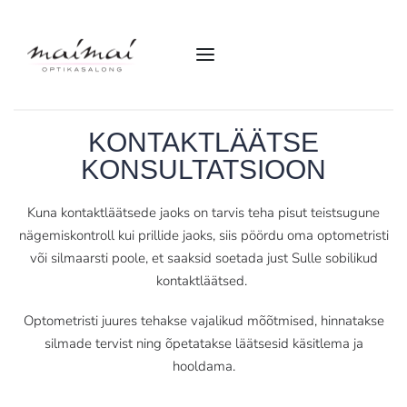
KONTAKTLÄÄTSE
KONSULTATSIOON
Kuna kontaktläätsede jaoks on tarvis teha pisut teistsugune
nägemiskontroll kui prillide jaoks, siis pöördu oma optometristi
või silmaarsti poole, et saaksid soetada just Sulle sobilikud
kontaktläätsed.
Optometristi juures tehakse vajalikud mõõtmised, hinnatakse
silmade tervist ning õpetatakse läätsesid käsitlema ja
hooldama.